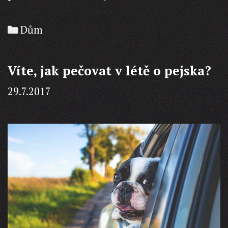
kra
Categories
Dům
Víte, jak pečovat v létě o pejska?
29.7.2017