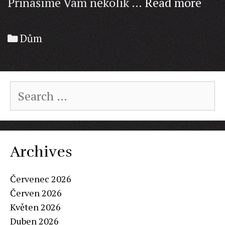
Víte
Přinášíme Vám několik …
Read more
jak
pečo
Categories
Dům
v
létě
o
Search
pejs
for:
Archives
Červenec 2026
Červen 2026
Květen 2026
Duben 2026