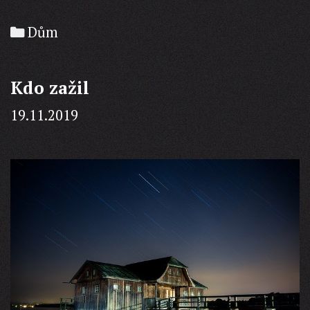
firem
a
Categories
Dům
podnikatelů
Kdo zažil
19.11.2019