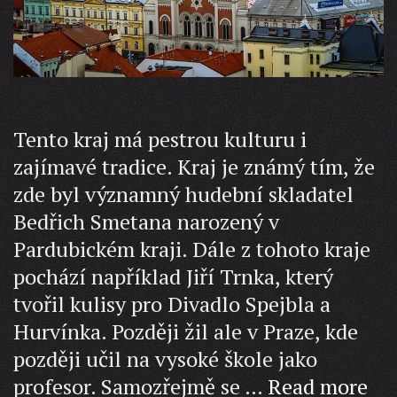
Tento kraj má pestrou kulturu i
zajímavé tradice. Kraj je známý tím, že
zde byl významný hudební skladatel
Bedřich Smetana narozený v
Pardubickém kraji. Dále z tohoto kraje
pochází například Jiří Trnka, který
tvořil kulisy pro Divadlo Spejbla a
Hurvínka. Později žil ale v Praze, kde
později učil na vysoké škole jako
Pl
profesor. Samozřejmě se …
Read more