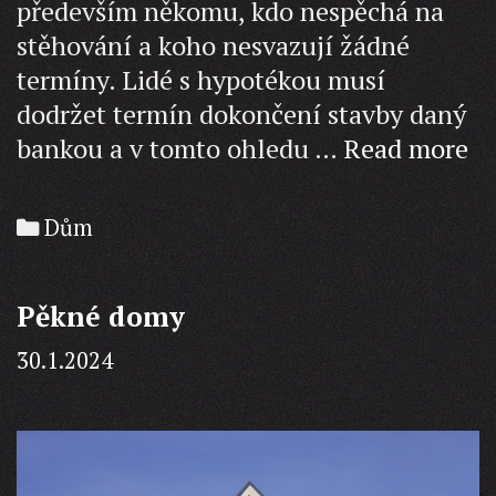
především někomu, kdo nespěchá na
stěhování a koho nesvazují žádné
termíny. Lidé s hypotékou musí
dodržet termín dokončení stavby daný
Ex
bankou a v tomto ohledu …
Read more
ce
do
Categories
Dům
no
Pěkné domy
30.1.2024