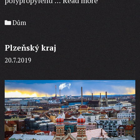
Jak
polypropylenu …
Read more
vybrat
koberec?
Categories
Dům
Plzeňský kraj
20.7.2019