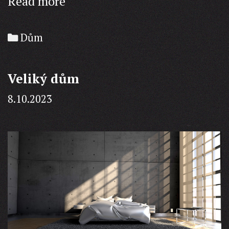
Pěkné
Read more
domy
Categories
Dům
Veliký dům
8.10.2023