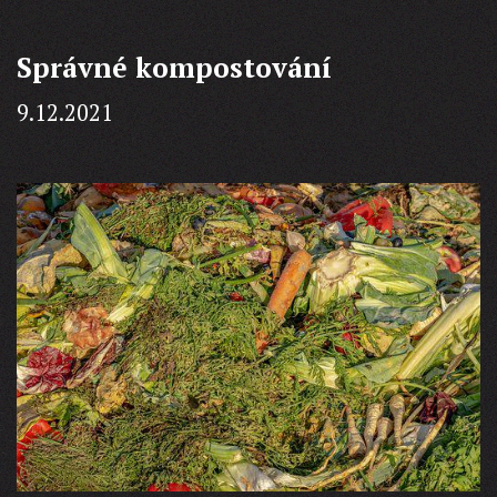
je
MUST
Správné kompostování
HAVE
9.12.2021