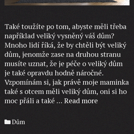
Také toužíte po tom, abyste měli třeba
například veliký vysněný váš dům?
Mnoho lidí říká, že by chtěli být veliký
dům, jenomže zase na druhou stranu
musíte uznat, že je péče o veliký dům
je také opravdu hodně náročné.
Vzpomínám si, jak právě moje maminka
také s otcem měli veliký dům, oni si ho
Veliký
moc přáli a také …
Read more
dům
Categories
Dům