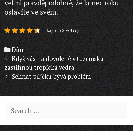
velmi pravděpodobné, že konec roku
oslavíte ve svém.
4.5/5 - (2 votes)
Categories
Dům
Post
Když vás na dovolené v tuzemsku
navigation
zastihnou tropická vedra
Sehnat půjčku bývá problém
Search
for: