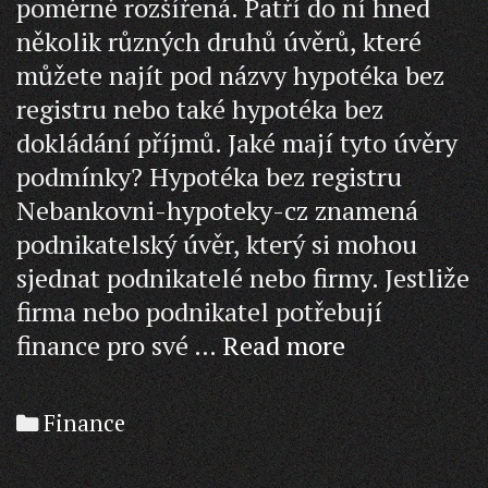
poměrně rozšířená. Patří do ní hned
několik různých druhů úvěrů, které
můžete najít pod názvy hypotéka bez
registru nebo také hypotéka bez
dokládání příjmů. Jaké mají tyto úvěry
podmínky? Hypotéka bez registru
Nebankovni-hypoteky-cz znamená
podnikatelský úvěr, který si mohou
sjednat podnikatelé nebo firmy. Jestliže
firma nebo podnikatel potřebují
Hypotéka
finance pro své …
Read more
bez
registru
Categories
Finance
aneb
podnikatels