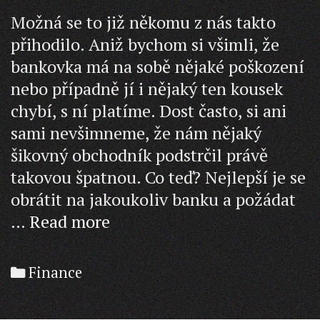
Možná se to již někomu z nás takto
přihodilo. Aniž bychom si všimli, že
bankovka má na sobě nějaké poškození
nebo případně jí i nějaký ten kousek
chybí, s ní platíme. Dost často, si ani
sami nevšimneme, že nám nějaký
šikovný obchodník podstrčil právě
takovou špatnou. Co teď? Nejlepší je se
obrátit na jakoukoliv banku a požádat
Co
…
Read more
dělat
s
Categories
Finance
poškozenou
bankovkou