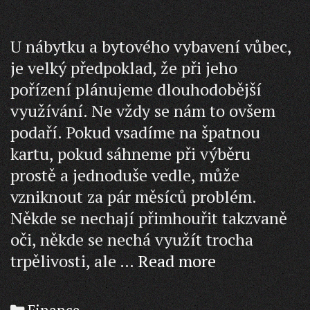
U nábytku a bytového vybavení vůbec,
je velký předpoklad, že při jeho
pořízení plánujeme dlouhodobější
využívání. Ne vždy se nám to ovšem
podaří. Pokud vsadíme na špatnou
kartu, pokud sáhneme při výběru
prostě a jednoduše vedle, může
vzniknout za pár měsíců problém.
Někde se nechají přimhouřit takzvaně
oči, někde se nechá využít trocha
Správná
trpělivosti, ale …
Read more
volba
Categories