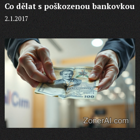
Co dělat s poškozenou bankovkou
tím
prav
2.1.2017
řeše
pro
vás