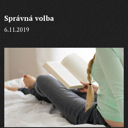
hypotéka
a
Správná volba
vyplatí
se?
6.11.2019