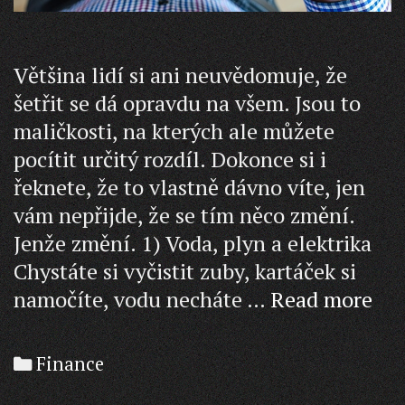
Většina lidí si ani neuvědomuje, že
šetřit se dá opravdu na všem. Jsou to
maličkosti, na kterých ale můžete
pocítit určitý rozdíl. Dokonce si i
řeknete, že to vlastně dávno víte, jen
vám nepřijde, že se tím něco změní.
Jenže změní. 1) Voda, plyn a elektrika
Chystáte si vyčistit zuby, kartáček si
Jak
namočíte, vodu necháte …
Read more
uše
Categories
Finance