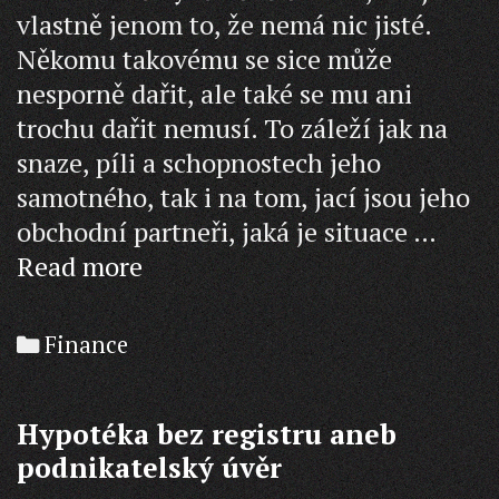
vlastně jenom to, že nemá nic jisté.
Někomu takovému se sice může
nesporně dařit, ale také se mu ani
trochu dařit nemusí. To záleží jak na
snaze, píli a schopnostech jeho
samotného, tak i na tom, jací jsou jeho
obchodní partneři, jaká je situace …
Podnikatelé
Read more
nemají
nic
Categories
Finance
jisté
Hypotéka bez registru aneb
podnikatelský úvěr