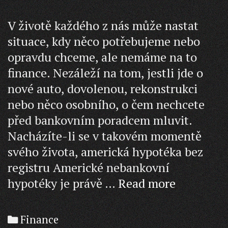
V životě každého z nás může nastat
situace, kdy něco potřebujeme nebo
opravdu chceme, ale nemáme na to
finance. Nezáleží na tom, jestli jde o
nové auto, dovolenou, rekonstrukci
nebo něco osobního, o čem nechcete
před bankovním poradcem mluvit.
Nacházíte-li se v takovém momentě
svého života, americká hypotéka bez
registru Americké nebankovní
Co
hypotéky je právě …
Read more
znamená
americká
Categories
Finance