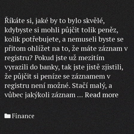
Říkáte si, jaké by to bylo skvělé,
kdybyste si mohli půjčit tolik peněz,
kolik potřebujete, a nemuseli byste se
přitom ohlížet na to, že máte záznam v
registru? Pokud jste už mezitím
vyrazili do banky, tak jste jistě zjistili,
že půjčit si peníze se záznamem v
registru není možné. Stačí malý, a
Hypo
vůbec jakýkoli záznam …
Read more
bez
regis
Categories
Finance
můž
být