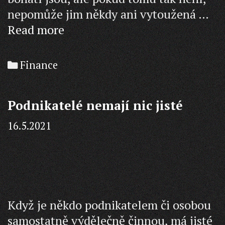
nepomůže jim někdy ani vytoužená …
Sehnat
Read more
půjčku
bývá
Categories
Finance
problém
Podnikatelé nemají nic jisté
16.5.2021
Když je někdo podnikatelem či osobou
samostatně výdělečně činnou, má jisté