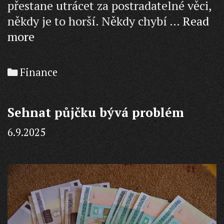
přestane utrácet za postradatelné věci,
někdy je to horší. Někdy chybí …
Read
Sháníte
more
právě
půjčku?
Categories
Finance
Sehnat půjčku bývá problém
6.9.2025