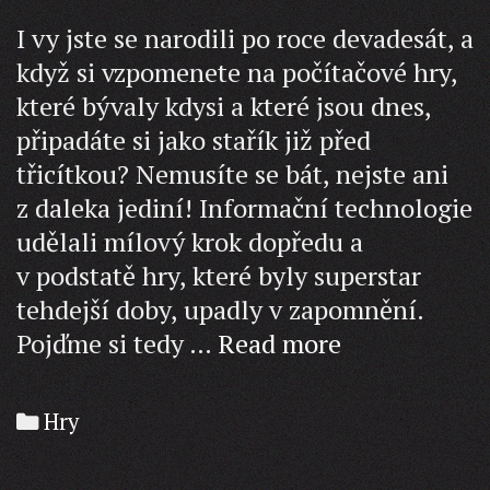
I vy jste se narodili po roce devadesát, a
když si vzpomenete na počítačové hry,
které bývaly kdysi a které jsou dnes,
připadáte si jako stařík již před
třicítkou? Nemusíte se bát, nejste ani
z daleka jediní! Informační technologie
udělali mílový krok dopředu a
v podstatě hry, které byly superstar
tehdejší doby, upadly v zapomnění.
Nejlepší
Pojďme si tedy …
Read more
pařby
pro
Categories
Hry
pamětníky!