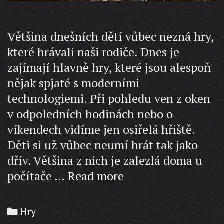
Většina dnešních dětí vůbec nezná hry,
které hrávali naši rodiče. Dnes je
zajímají hlavně hry, které jsou alespoň
nějak spjaté s moderními
technologiemi. Při pohledu ven z oken
v odpoledních hodinách nebo o
víkendech vidíme jen osiřelá hřiště.
Děti si už vůbec neumí hrát tak jako
dřív. Většina z nich je zalezlá doma u
Děti
počítače …
Read more
budou
nadšené
Categories
Hry