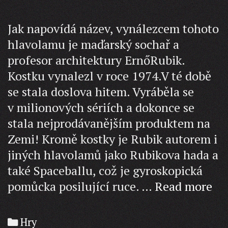
Jak napovídá název, vynálezcem tohoto
hlavolamu je maďarský sochař a
profesor architektury ErnőRubik.
Kostku vynalezl v roce 1974.V té době
se stala doslova hitem. Vyráběla se
v milionových sériích a dokonce se
stala nejprodávanějším produktem na
Zemi! Kromě kostky je Rubik autorem i
jiných hlavolamů jako Rubikova hada a
také Spaceballu, což je gyroskopická
Ru
pomůcka posilující ruce. …
Read more
ko
Categories
Hry