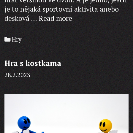
je to nějaká sportovní aktivita anebo
Oblíbené
desková …
Read more
šachy
Categories
Hry
Hra s kostkama
28.2.2023