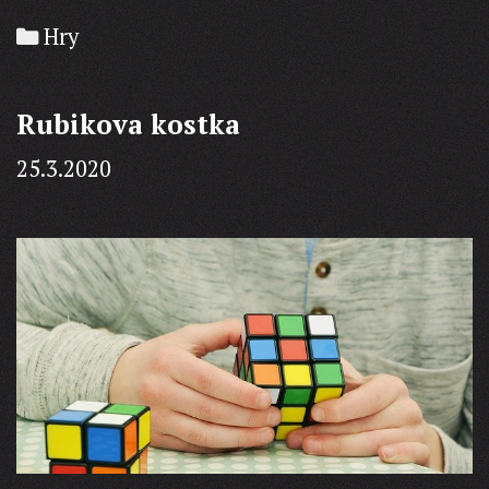
hru
Categories
Hry
Blechy
Rubikova kostka
25.3.2020