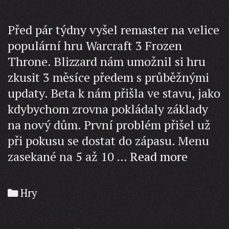
Před pár týdny vyšel remaster na velice
populární hru Warcraft 3 Frozen
Throne. Blizzard nám umožnil si hru
zkusit 3 měsíce předem s průběžnými
updaty. Beta k nám přišla ve stavu, jako
kdybychom zrovna pokládaly základy
na nový dům. První problém přišel už
při pokusu se dostat do zápasu. Menu
Warcraf
zasekané na 5 až 10 …
Read more
Refund
Categories
Hry