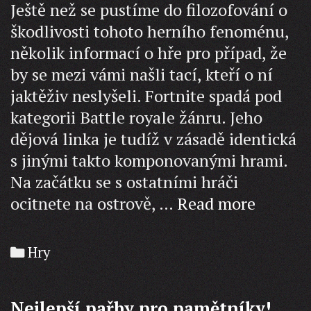
Ještě než se pustíme do filozofování o
škodlivosti tohoto herního fenoménu,
několik informací o hře pro případ, že
by se mezi vámi našli tací, kteří o ní
jaktěživ neslyšeli. Fortnite spadá pod
kategorii Battle royale žánru. Jeho
dějová linka je tudíž v zásadě identická
s jinými takto komponovanými hrami.
Na začátku se s ostatními hráči
Fortnit
ocitnete na ostrově, …
Read more
–
šachy
Categories
Hry
budouc
Nejlepší pařby pro pamětníky!