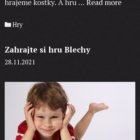
Hra
hrajeme kostky. A hru …
Read more
s
kost
Categories
Hry
Zahrajte si hru Blechy
28.11.2021