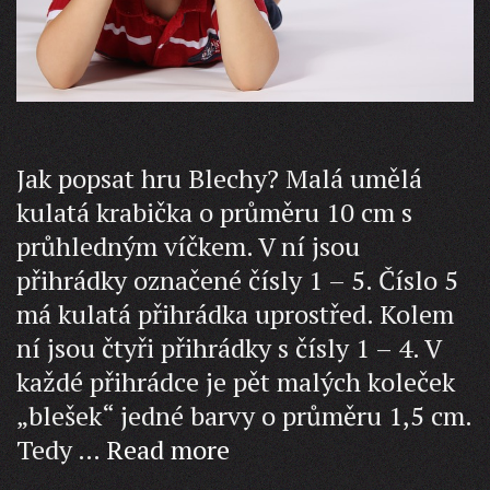
Jak popsat hru Blechy? Malá umělá
kulatá krabička o průměru 10 cm s
průhledným víčkem. V ní jsou
přihrádky označené čísly 1 – 5. Číslo 5
má kulatá přihrádka uprostřed. Kolem
ní jsou čtyři přihrádky s čísly 1 – 4. V
každé přihrádce je pět malých koleček
„blešek“ jedné barvy o průměru 1,5 cm.
Zahrajte
Tedy …
Read more
si