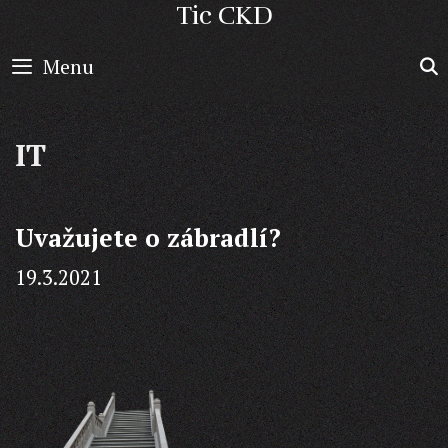
Skip
Tic CKD
to
Menu
content
IT
Uvažujete o zábradlí?
19.3.2021