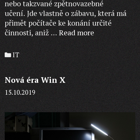
nebo takzvané zpětnovazebné
učení. Jde vlastně o zábavu, která má
přimět počítače ke konání určité
Vývoj
činnosti, aniž …
Read more
strojového
učení
Categories
IT
Nová éra Win X
15.10.2019