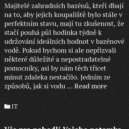
Majitelé zahradních bazénů, kteří dbají
na to, aby jejich koupaliště bylo stále v
perfektním stavu, mají tu zkušenost, že
stačí pouhá půl hodinka týdně k
udržování ideálních hodnot v bazénové
vodě. Pokud bychom si ale nepřizvali
některé důležité a nepostradatelné
pomocníky, asi by nám těch třicet
minut zdaleka nestačilo. Jedním ze
Sůl
způsobů, jak si vodu …
Read more
je
prostě
Categories
IT
nepost