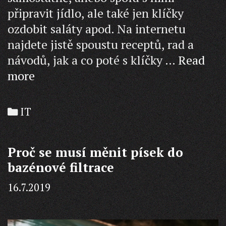
připravit jídlo, ale také jen klíčky
ozdobit saláty apod. Na internetu
najdete jistě spoustu receptů, rad a
návodů, jak a co poté s klíčky …
Read
Objevte
more
spolu
s
Categories
IT
vašimi
dětmi
Proč se musí měnit písek do
radost
bazénové filtrace
z
klíčení
16.7.2019
semínek!