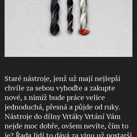
Staré nástroje, jenž už mají nejlepší
chvíle za sebou vyhoďte a zakupte
nové, s nimiž bude práce velice
jednoduchá, přesná a půjde od ruky.
Nástroje do dílny Vrtáky Vrtání Vám
nejde moc dobře, ovšem nevíte, čím to
je? Řada lidí to dává za vinu už postarší