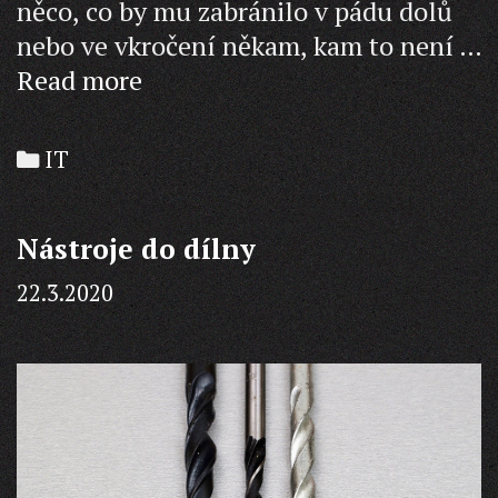
něco, co by mu zabránilo v pádu dolů
nebo ve vkročení někam, kam to není …
Uvažujete
Read more
o
zábradlí?
Categories
IT
Nástroje do dílny
22.3.2020