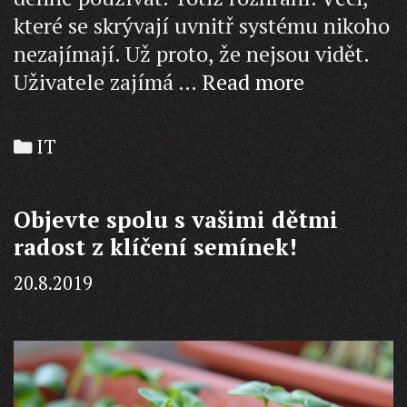
které se skrývají uvnitř systému nikoho
nezajímají. Už proto, že nejsou vidět.
Nová
Uživatele zajímá …
Read more
éra
Win
Categories
IT
X
Objevte spolu s vašimi dětmi
radost z klíčení semínek!
20.8.2019