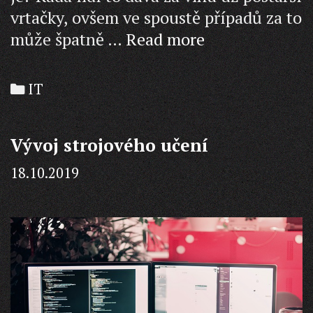
vrtačky, ovšem ve spoustě případů za to
Nástroje
může špatně …
Read more
do
dílny
Categories
IT
Vývoj strojového učení
18.10.2019