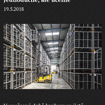
do
bazénové
19.5.2018
filtrace