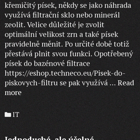
křemičitý písek, někdy se jako náhrada
využívá filtrační sklo nebo minerál
zeolit. Velice důležité je zvolit
optimální velikost zrn a také písek
pravidelně měnit. Po určité době totiž
přestává plnit svou funkci. Opotřebený
písek do bazénové filtrace
https://eshop.techneco.eu/Pisek-do-
piskovych-filtru se pak využívá …
Read
Proč
more
se
musí
Categories
IT
měnit
písek
Jednoduché, ale účelné