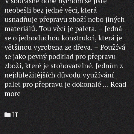
V současné době bychom se jistě
neobešli bez jedné věci, která
usnadňuje přepravu zboží nebo jiných
materiálů. Tou věcí je paleta. – Jedná
se o jednoduchou konstrukci, která je
většinou vyrobena ze dřeva. – Používá
se jako pevný podklad pro přepravu
zboží, které je stohovatelné. Jedním z
nejdůležitějších důvodů využívání
palet pro přepravu je dokonalé …
Read
Jednoduché,
more
ale
účelné
Categories
IT