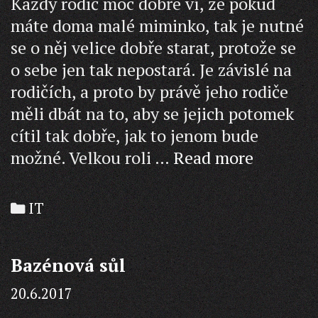
Každý rodič moc dobře ví, že pokud
máte doma malé miminko, tak je nutné
se o něj velice dobře starat, protože se
o sebe jen tak nepostará. Je závislé na
rodičích, a proto by právě jeho rodiče
měli dbát na to, aby se jejich potomek
cítil tak dobře, jak to jenom bude
Vše
možné. Velkou roli …
Read more
pro
pohodlí
Categories
IT
Vašeho
potomka
Bazénová sůl
20.6.2017