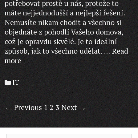
potřebovat prostě u nás, protože to
máte nejjednodušší a nejlepší řešení.
Nemusíte nikam chodit a všechno si
objednáte z pohodlí Vašeho domova,
což je opravdu skvělé. Je to ideální
způsob, jak to všechno udělat. …
Read
Bazénová
more
sůl
Categories
IT
Post
← Previous
1
2
3
Next →
navigation
Search