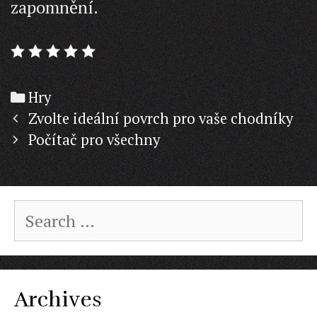
zapomnění.
Categories
Hry
Post
Zvolte ideální povrch pro vaše chodníky
navigation
Počítač pro všechny
Search
for:
Archives