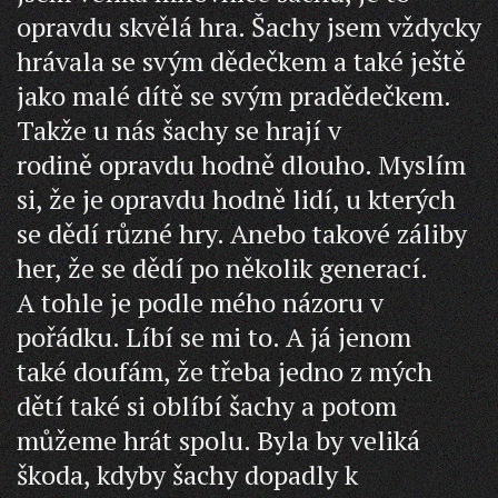
opravdu skvělá hra. Šachy jsem vždycky
hrávala se svým dědečkem a také ještě
jako malé dítě se svým pradědečkem.
Takže u nás šachy se hrají v
rodině opravdu hodně dlouho. Myslím
si, že je opravdu hodně lidí, u kterých
se dědí různé hry. Anebo takové záliby
her, že se dědí po několik generací.
A tohle je podle mého názoru v
pořádku. Líbí se mi to. A já jenom
také doufám, že třeba jedno z mých
dětí také si oblíbí šachy a potom
můžeme hrát spolu. Byla by veliká
škoda, kdyby šachy dopadly k