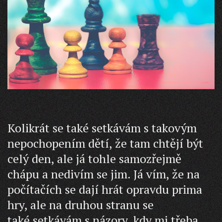
Kolikrát se také setkávám s takovým
nepochopením dětí, že tam chtějí být
celý den, ale já tohle samozřejmě
chápu a nedivím se jim. Já vím, že na
počítačích se dají hrát opravdu prima
hry, ale na druhou stranu se
také setkávám s názory, kdy mi třeba