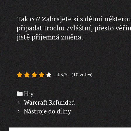
Tak co? Zahrajete si s dětmi někter
připadat trochu zvláštní, přesto věřím
jistě příjemná změna.
4.3/5 - (10 votes)
Categories
Hry
Post
Warcraft Refunded
navigation
Nástroje do dílny