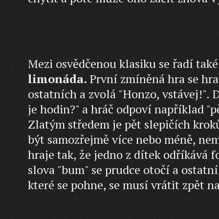
Mezi osvědčenou klasiku se řadí tak
limonáda.
První zmíněná hra se hraj
ostatních a zvolá "Honzo, vstávej!". 
je hodin?" a hráč odpoví například "
Zlatým středem je pět slepičích krok
být samozřejmě více nebo méně, nemu
hraje tak, že jedno z dítek odříkává 
slova "bum" se prudce otočí a ostatní
které se pohne, se musí vrátit zpět n