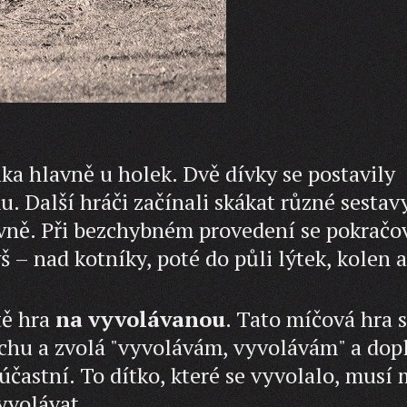
ika hlavně u holek. Dvě dívky se postavily
. Další hráči začínali skákat různé sestav
ovně. Při bezchybném provedení se pokračo
 – nad kotníky, poté do půli lýtek, kolen a
tě hra
na vyvolávanou
. Tato míčová hra 
uchu a zvolá "vyvolávám, vyvolávám" a dop
účastní. To dítko, které se vyvolalo, musí 
yvolávat.