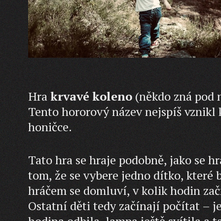
Hra
krvavé koleno
(někdo zná pod n
Tento hororový název nejspíš vznikl 
honičce.
Tato hra se hraje podobně, jako se h
tom, že se vybere jedno dítko, které
hráčem se domluví, v kolik hodin začn
Ostatní děti tedy začínají počítat – j
hodina odbila, lampa ještě svítila a t