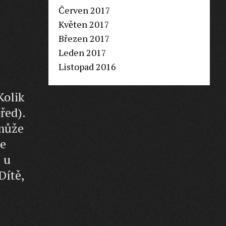
Červen 2017
Květen 2017
Březen 2017
Leden 2017
Listopad 2016
Kolik
řed).
 může
se
ž u
Dítě,