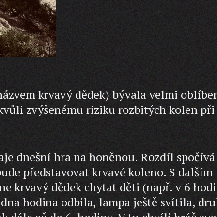
ázvem krvavý dědek) bývala velmi oblíbe
kvůli zvýšenému riziku rozbitých kolen při
raje dnešní hra na honěnou. Rozdíl spočívá
 bude představovat krvavé koleno. S dalším
e krvavý dědek chytat děti (např. v 6 hodi
edna hodina odbila, lampa ještě svítila, dr
ak dále až do 6. hodiny. V tu chvíli hráč zvo