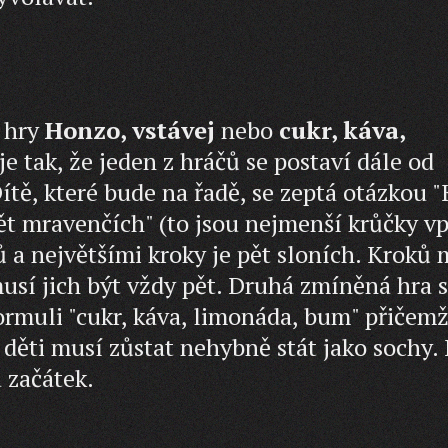
é hry
Honzo, vstávej
nebo
cukr, káva,
e tak, že jeden z hráčů se postaví dále od
Dítě, které bude na řadě, se zeptá otázkou "
pět mravenčích" (to jsou nejmenší krůčky vp
ů a největšími kroky je pět sloních. Kroků
sí jich být vždy pět. Druhá zmíněná hra 
formuli "cukr, káva, limonáda, bum" přičem
 děti musí zůstat nehybně stát jako sochy. 
a začátek.