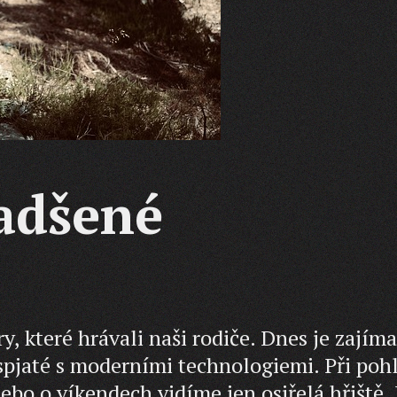
adšené
, které hrávali naši rodiče. Dnes je zajíma
 spjaté s moderními technologiemi. Při poh
bo o víkendech vidíme jen osiřelá hřiště. 