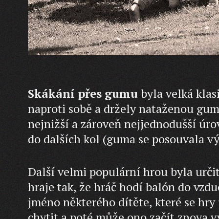
Skákání přes gumu
byla velká klas
naproti sobě a držely nataženou gumu
nejnižší a zároveň nejjednodušší úr
do dalších kol (guma se posouvala výš
Další velmi populární hrou byla urči
hraje tak, že hráč hodí balón do vzd
jméno některého dítěte, které se hry 
chytit a poté může ono začít znova v