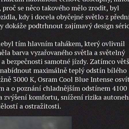
, proč se něco takového mělo zrodit, byl
ozidla, kdy i docela obyčejné světlo z předn
y dokáže podtrhnout zajímavý design séri
nebyl tím hlavním tahákem, který ovlivnil
ěla barva vyzařovaného světla a světelný
 a bezpečnosti samotné jízdy. Zatímco vět
nabídnout maximálně teplý odstín bílého
ližně 3000 K,
Osram Cool Blue Intense
osvít
lem a o poznání chladnějším odstínem 4100 
na zvýšení komfortu, snížení rizika autoneh
lostí a ostražitosti.