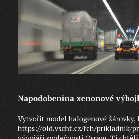
Napodobenina xenonové výboj
Vytvořit model halogenové žárovky, 
https://old.vscht.cz/fch/prikladnik/p
vývojáři společnosti Osram. Ti chtě