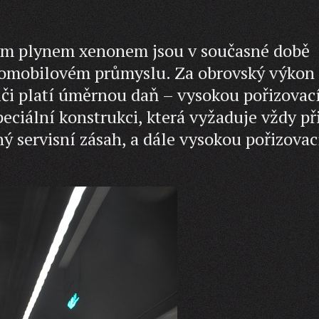
ým plynem xenonem jsou v současné době
tomobilovém průmyslu. Za obrovský výkon
iči platí úměrnou daň – vysokou pořizovac
eciální konstrukci, která vyžaduje vždy př
 servisní zásah, a dále vysokou pořizovac