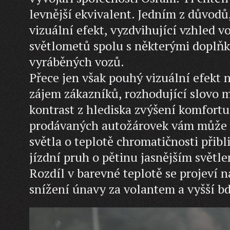
levnější ekvivalent. Jedním z důvodů
vizuální efekt, vyzdvihující vzhled v
světlometů spolu s některými doplňk
vyráběných vozů.
Přece jen však pouhý vizuální efekt 
zájem zákazníků, rozhodující slovo m
kontrast z hlediska zvýšení komfortu
prodávaných autožárovek vám může 
světla o teplotě chromatičnosti přib
jízdní pruh o pětinu jasnějším svět
Rozdíl v barevné teplotě se projeví 
snížení únavy za volantem a vyšší bdě