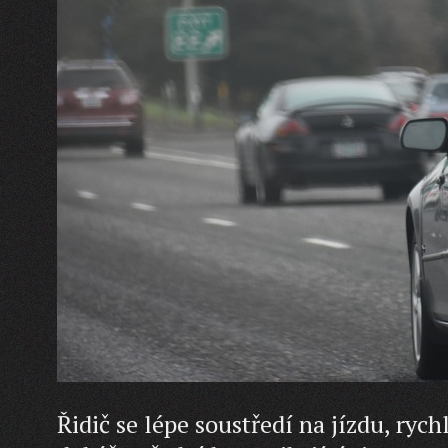
Řidič se lépe soustředí na jízdu, ryc