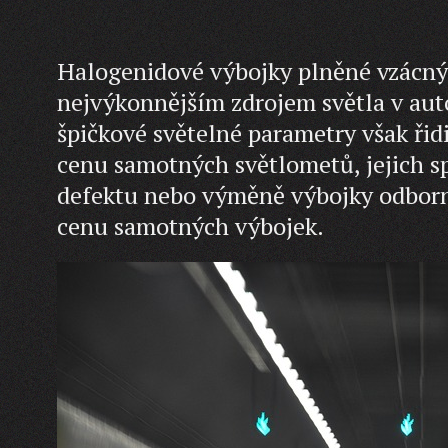
Halogenidové výbojky plněné vzácn
nejvýkonnějším zdrojem světla v au
špičkové světelné parametry však řid
cenu samotných světlometů, jejich sp
defektu nebo výměně výbojky odborný
cenu samotných výbojek.