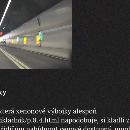
ky
která xenonové výbojky alespoň
rikladnik/p.8.4.html
napodobuje, si kladli z
li řidičům nabídnout cenově dostupný, mn