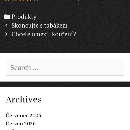
Categories
Produkty
Post
Skoncujte s tabákem
navigation
Chcete omezit kouření?
Search
for:
Archives
Červenec 2026
Červen 2026