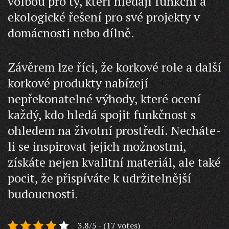
volbou pro ty, kteří hledají funkční a
ekologické řešení pro své projekty v
domácnosti nebo dílně.
Závěrem lze říci, že korkové role a další
korkové produkty nabízejí
nepřekonatelné výhody, které ocení
každý, kdo hledá spojit funkčnost s
ohledem na životní prostředí. Necháte-
li se inspirovat jejich možnostmi,
získáte nejen kvalitní materiál, ale také
pocit, že přispíváte k udržitelnější
budoucnosti.
3.8/5 - (17 votes)