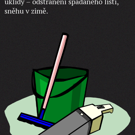
úklidy – odstranění spadaného listí,
sněhu v zimě.