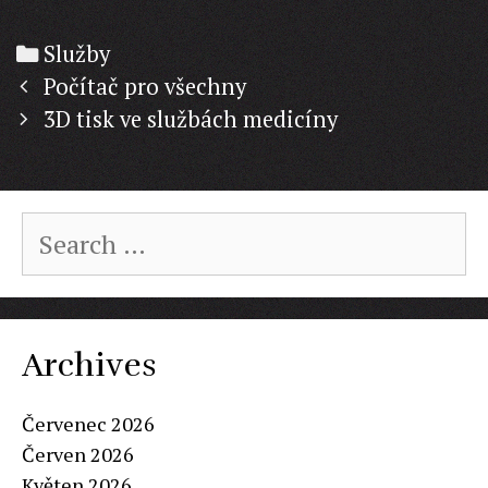
Categories
Služby
Post
Počítač pro všechny
navigation
3D tisk ve službách medicíny
Search
for:
Archives
Červenec 2026
Červen 2026
Květen 2026