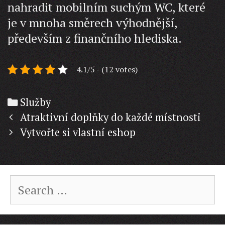
nahradit mobilním suchým WC, které
je v mnoha směrech výhodnější,
především z finančního hlediska.
4.1/5 - (12 votes)
Categories
Služby
Post
Atraktivní doplňky do každé místnosti
navigation
Vytvořte si vlastní eshop
Search
for: