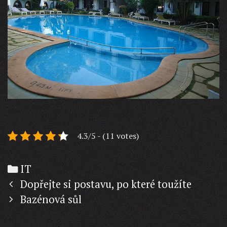
4.3/5 - (11 votes)
Categories
IT
Post
Dopřejte si postavu, po které toužíte
navigation
Bazénová sůl