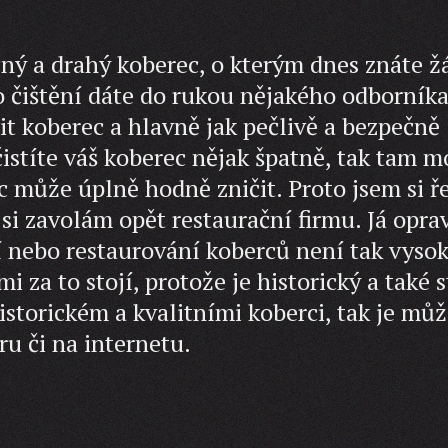
cný a drahý koberec, o kterým dnes znáte 
ho čištění dáte do rukou nějakého odborníka
tit koberec a hlavně jak pečlivě a bezpečně
čistíte váš koberec nějak špatně, tak tam 
c může úplně hodně zničit. Proto jsem si ře
e si zavolám opět restaurační firmu. Já opra
ní nebo restaurování koberců není tak vysok
i za to stojí, protože je historický a také s
istorickém a kvalitními koberci, tak je mů
ru či na internetu.