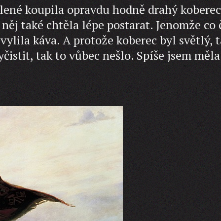
olené koupila opravdu hodně drahý koberec
o něj také chtěla lépe postarat. Jenomže co 
vylila káva. A protože koberec byl světlý, 
yčistit, tak to vůbec nešlo. Spíše jsem měla