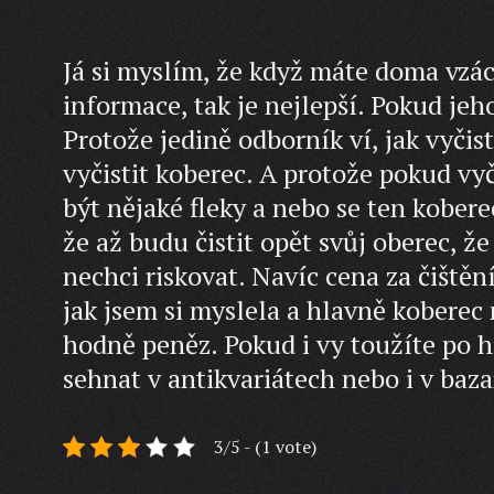
Já si myslím, že když máte doma vzá
informace, tak je nejlepší. Pokud je
Protože jedině odborník ví, jak vyčis
vyčistit koberec. A protože pokud vy
být nějaké fleky a nebo se ten kobere
že až budu čistit opět svůj oberec, ž
nechci riskovat. Navíc cena za čiště
jak jsem si myslela a hlavně koberec m
hodně peněz. Pokud i vy toužíte po h
sehnat v antikvariátech nebo i v baza
3/5 - (1 vote)